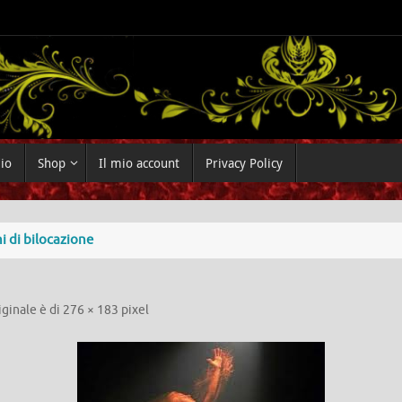
dio
Shop
Il mio account
Privacy Policy
 di bilocazione
iginale è di
276 × 183
pixel