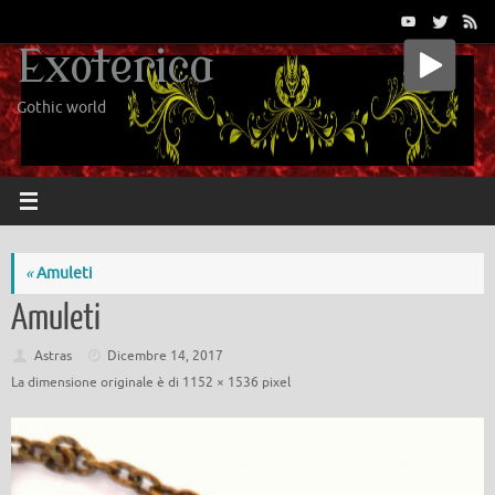
Vai
al
Exoterica
contenuto
Gothic world
«
Amuleti
Amuleti
Astras
Dicembre 14, 2017
La dimensione originale è di
1152 × 1536
pixel