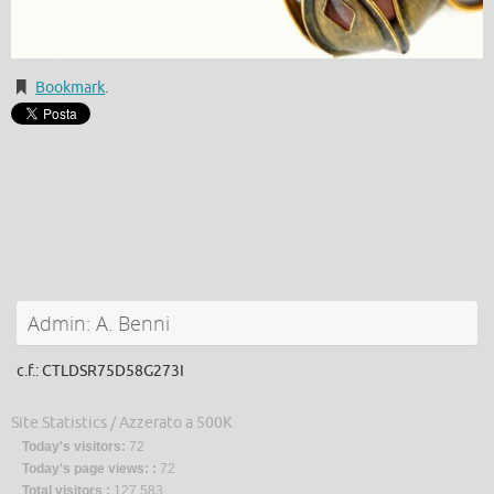
Bookmark
.
Admin: A. Benni
c.f.: CTLDSR75D58G273I
Site Statistics / Azzerato a 500K
Today's visitors:
72
Today's page views: :
72
Total visitors :
127,583