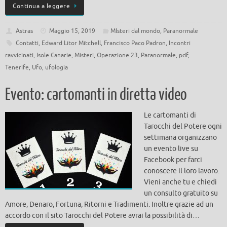
Continua a leggere
Astras
Maggio 15, 2019
MIsteri dal mondo
,
Paranormale
Contatti
,
Edward Litor Mitchell
,
Francisco Paco Padron
,
Incontri
ravvicinati
,
Isole Canarie
,
Misteri
,
Operazione 23
,
Paranormale
,
pdf
,
Tenerife
,
Ufo
,
ufologia
Evento: cartomanti in diretta video
Le cartomanti di
Tarocchi del Potere ogni
settimana organizzano
un evento live su
Facebook per farci
conoscere il loro lavoro.
Vieni anche tu e chiedi
un consulto gratuito su
Amore, Denaro, Fortuna, Ritorni e Tradimenti. Inoltre grazie ad un
accordo con il sito Tarocchi del Potere avrai la possibilità di…