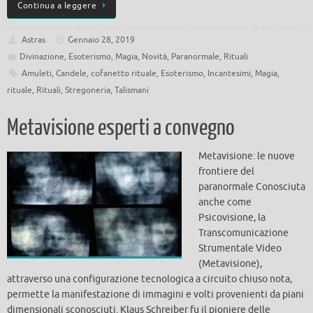
Continua a leggere
Astras
Gennaio 28, 2019
Divinazione
,
Esoterismo
,
Magia
,
Novità
,
Paranormale
,
Rituali
Amuleti
,
Candele
,
cofanetto rituale
,
Esoterismo
,
Incantesimi
,
Magia
,
rituale
,
Rituali
,
Stregoneria
,
Talismani
Metavisione esperti a convegno
Metavisione: le nuove
frontiere del
paranormale Conosciuta
anche come
Psicovisione, la
Transcomunicazione
Strumentale Video
(Metavisione),
attraverso una configurazione tecnologica a circuito chiuso nota,
permette la manifestazione di immagini e volti provenienti da piani
dimensionali sconosciuti. Klaus Schreiber fu il pioniere delle