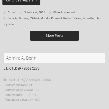
Continua a leggere
Astras
Ottobre 6, 2018
MIsteri dal mondo
Canarie
,
Guimar
,
Misteri
,
Mondo
,
Piramidi
,
Robert Straw
,
Tenerife
,
Thor
Heyerdal
More Posts
Admin: A. Benni
c.f.: CTLDSR75D58G273I
Site Statistics / Azzerato a 500K
Today's visitors:
13
Today's page views: :
13
Total visitors :
127,144
Total page views:
144,929