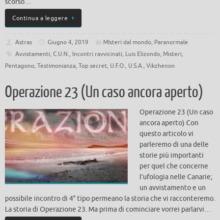
scorso…
Continua a leggere
Astras
Giugno 4, 2019
MIsteri dal mondo
,
Paranormale
Avvistamenti
,
C.U.N.
,
Incontri ravvicinati
,
Luis Elizondo
,
Misteri
,
Pentagono
,
Testimonianza
,
Top secret
,
U.F.O.
,
U.S.A.
,
Vikzhenon
Operazione 23 (Un caso ancora aperto)
Operazione 23 (Un caso
ancora aperto) Con
questo articolo vi
parleremo di una delle
storie più importanti
per quel che concerne
l’ufologia nelle Canarie;
un avvistamento e un
possibile incontro di 4° tipo permeano la storia che vi racconteremo.
La storia di Operazione 23. Ma prima di cominciare vorrei parlarvi…