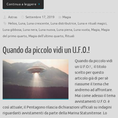
Continua a leggere
Astras
Settembre 17, 2019
Magia
Helios
,
Luna
,
Luna crescente
,
Luna distributrice
,
Luna e rituali magici
,
Luna gibbosa
,
Luna nera
,
Luna nuova
,
Luna piena
,
Luna vuota
,
Magia
,
Magia
del primo quarto
,
Magia dell'ultimo quarto
,
Rituali
Quando da piccolo vidi un U.F.O.!
Quando da piccolo vidi
un U.F.O.! ; il titolo
scelto per questo
articolo già di per sè
riassume il tema che
andremo ad affrontare.
Mai come adesso il tema
avvistamenti U.F.O. è
così attuale; il Pentagono rilascia dichiarazioni ufficiali su indagini
riguardanti avvistamenti da parte della Marina Statunitense. Lo