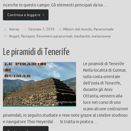
ricerche in questo campo. Gli elementi principali da lui…
Continua a leggere
Astras
Gennaio 7, 2019
MIsteri dal mondo
,
Paranormale
Angeli
,
Fantasmi
,
Fenomeni paranormali
,
medianità
,
metavisione
Le piramidi di Tenerife
Le piramidi di Tenerife
Nella località di Guimar,
sulla costa orientale
dell’isola di Tenerife,
durante gli Anni
Ottanta, vennero alla
luce nel corso di uno
scavo alcune costruzioni
piramidali, in seguito studiate e rese note grazie al celebre studioso
e navigatore Thor Heyerdal. Si tratta in pratica…