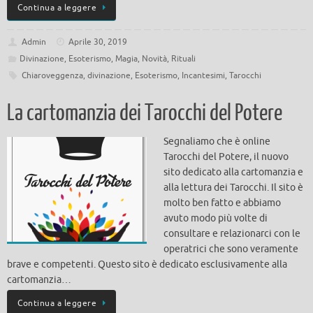
Continua a leggere
Admin
Aprile 30, 2019
Divinazione
,
Esoterismo
,
Magia
,
Novità
,
Rituali
Chiaroveggenza
,
divinazione
,
Esoterismo
,
Incantesimi
,
Tarocchi
La cartomanzia dei Tarocchi del Potere
Segnaliamo che è online
Tarocchi del Potere, il nuovo
sito dedicato alla cartomanzia e
alla lettura dei Tarocchi. Il sito è
molto ben fatto e abbiamo
avuto modo più volte di
consultare e relazionarci con le
operatrici che sono veramente
brave e competenti. Questo sito è dedicato esclusivamente alla
cartomanzia…
Continua a leggere