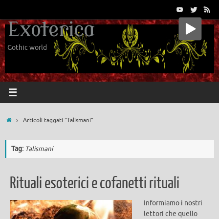
Vai
al
Exoterica
contenuto
Gothic world
Home
Articoli taggati "Talismani"
Tag:
Talismani
Rituali esoterici e cofanetti rituali
Informiamo i nostri
lettori che quello