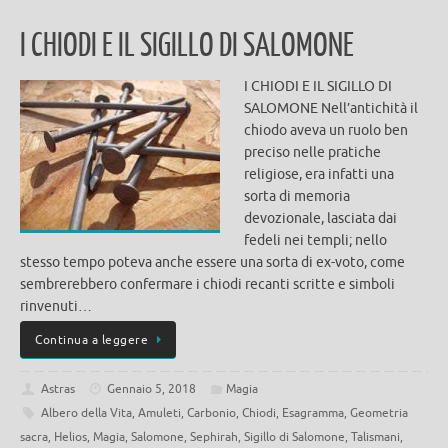
I CHIODI E IL SIGILLO DI SALOMONE
I CHIODI E IL SIGILLO DI
SALOMONE Nell’antichità il
chiodo aveva un ruolo ben
preciso nelle pratiche
religiose, era infatti una
sorta di memoria
devozionale, lasciata dai
fedeli nei templi; nello
stesso tempo poteva anche essere una sorta di ex-voto, come
sembrerebbero confermare i chiodi recanti scritte e simboli
rinvenuti…
Continua a leggere
Astras
Gennaio 5, 2018
Magia
Albero della Vita
,
Amuleti
,
Carbonio
,
Chiodi
,
Esagramma
,
Geometria
sacra
,
Helios
,
Magia
,
Salomone
,
Sephirah
,
Sigillo di Salomone
,
Talismani
,