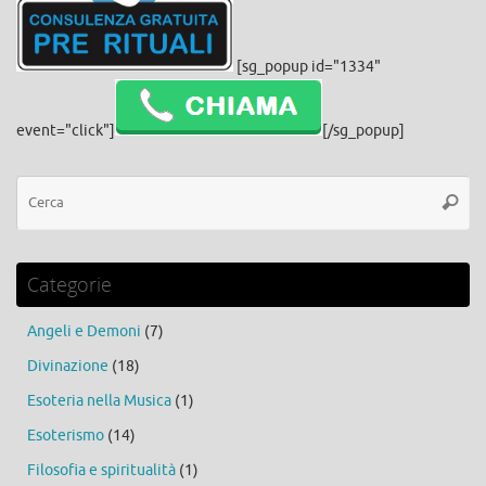
[sg_popup id="1334"
event="click"]
[/sg_popup]
Ce
Cerca
Categorie
Angeli e Demoni
(7)
Divinazione
(18)
Esoteria nella Musica
(1)
Esoterismo
(14)
Filosofia e spiritualità
(1)