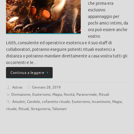
che prima era
esclusivo
appannaggio per
pochi amici intimi, da
ora può essere anche
vostro.
Lilith, consulente ed operatrice esoterica e il suo staff di
collaboratori, potranno eseguire potenti rituali esoterici a
distanza o potranno mandare direttamente a casa vostra tutti gli
occorrenti e le…
Continua a leggere
Astras
Gennaio 28, 2019
Divinazione
,
Esoterismo
,
Magia
,
Novità
,
Paranormale
,
Rituali
Amuleti
,
Candele
,
cofanetto rituale
,
Esoterismo
,
Incantesimi
,
Magia
,
rituale
,
Rituali
,
Stregoneria
,
Talismani