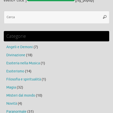
event="click"]
[/sg_popup]
Ce
Cerca
Categorie
Angeli e Demoni
(7)
Divinazione
(18)
Esoteria nella Musica
(1)
Esoterismo
(14)
Filosofia e spiritualità
(1)
Magia
(32)
MIsteri dal mondo
(10)
Novità
(4)
Paranormale
(31)