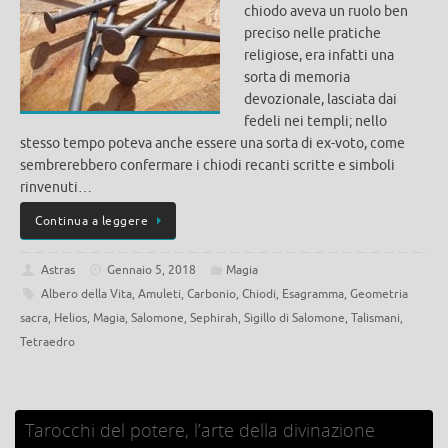
chiodo aveva un ruolo ben
preciso nelle pratiche
religiose, era infatti una
sorta di memoria
devozionale, lasciata dai
fedeli nei templi; nello
stesso tempo poteva anche essere una sorta di ex-voto, come
sembrerebbero confermare i chiodi recanti scritte e simboli
rinvenuti…
Continua a leggere
Astras
Gennaio 5, 2018
Magia
Albero della Vita
,
Amuleti
,
Carbonio
,
Chiodi
,
Esagramma
,
Geometria
sacra
,
Helios
,
Magia
,
Salomone
,
Sephirah
,
Sigillo di Salomone
,
Talismani
,
Tetraedro
Tarocchi del potere, l’arte della divinazione