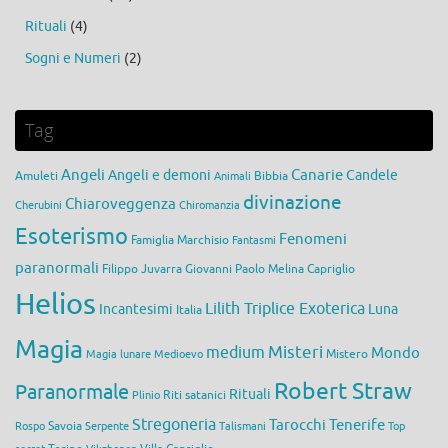
Rituali
(4)
Sogni e Numeri
(2)
Tag
Angeli
Canarie
Angeli e demoni
Candele
Amuleti
Bibbia
Animali
divinazione
Chiaroveggenza
Cherubini
Chiromanzia
Esoterismo
Fenomeni
Famiglia Marchisio
Fantasmi
paranormali
Filippo Juvarra
Giovanni Paolo Melina Capriglio
Helios
Lilith Triplice Exoterica
Incantesimi
Luna
Italia
Magia
medium
Misteri
Mondo
Mistero
Magia lunare
Medioevo
Robert Straw
Paranormale
Rituali
Riti satanici
Plinio
Stregoneria
Tarocchi
Tenerife
Savoia
Rospo
Serpente
Talismani
Top