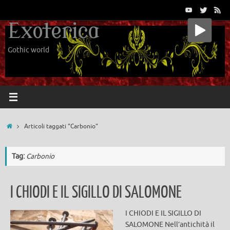
Vai
al
Exoterica
contenuto
Gothic world
Home
Articoli taggati "Carbonio"
Tag:
Carbonio
I CHIODI E IL SIGILLO DI SALOMONE
I CHIODI E IL SIGILLO DI
SALOMONE Nell’antichità il