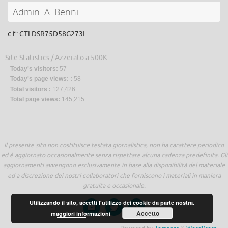
Admin: A. Benni
c.f.: CTLDSR75D58G273I
Site Statistics / Azzerato a 500K
Today's visitors:
57
Today's page views: :
58
Total visitors :
127,426
Total page views:
145,215
Il presente sito non costituisce testata giornalistica, non ha carattere periodico
ed è aggiornato occasionalmente senza rispettare alcuna cadenza predefinita. Gli
aggiornamenti avvengono esclusivamente in base alla disponibilità del materiale
ed a discrezione dei nostri collaboratori che forniscono i materiali in maniera
gratuita e occasionale.
Utilizzando il sito, accetti l'utilizzo dei cookie da parte nostra.
Accetto
maggiori informazioni