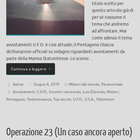
titolo scelto per
questo articolo già di
per sè riassume il
tema che andremo
ad affrontare. Mai
come adesso il tema
avvistamenti U.F.O. è così attuale; il Pentagono rilascia
dichiarazioni ufficiali su indagini riguardanti avvistamenti da
parte della Marina Statunitense. Lo scorso…
Continua a leggere
Astras
Giugno 4, 2019
MIsteri dal mondo
,
Paranormale
Avvistamenti
,
C.U.N.
,
Incontri ravvicinati
,
Luis Elizondo
,
Misteri
,
Pentagono
,
Testimonianza
,
Top secret
,
U.F.O.
,
U.S.A.
,
Vikzhenon
Operazione 23 (Un caso ancora aperto)