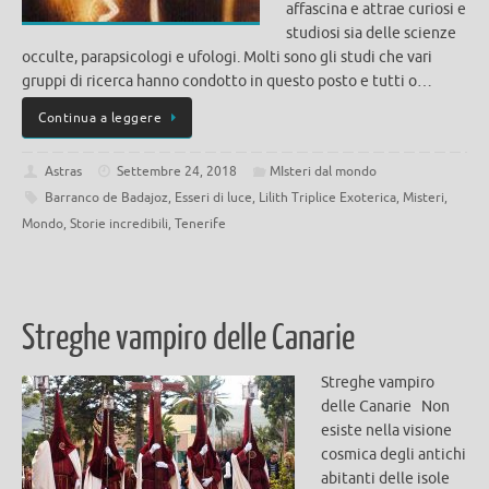
affascina e attrae curiosi e
studiosi sia delle scienze
occulte, parapsicologi e ufologi. Molti sono gli studi che vari
gruppi di ricerca hanno condotto in questo posto e tutti o…
Continua a leggere
Astras
Settembre 24, 2018
MIsteri dal mondo
Barranco de Badajoz
,
Esseri di luce
,
Lilith Triplice Exoterica
,
Misteri
,
Mondo
,
Storie incredibili
,
Tenerife
Streghe vampiro delle Canarie
Streghe vampiro
delle Canarie Non
esiste nella visione
cosmica degli antichi
abitanti delle isole