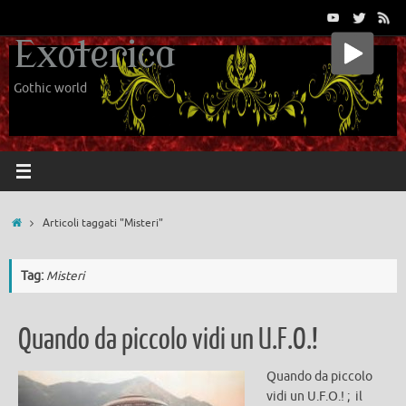
Vai
al
Exoterica
contenuto
Gothic world
Home
Articoli taggati "Misteri"
Tag:
Misteri
Quando da piccolo vidi un U.F.O.!
Quando da piccolo
vidi un U.F.O.! ; il