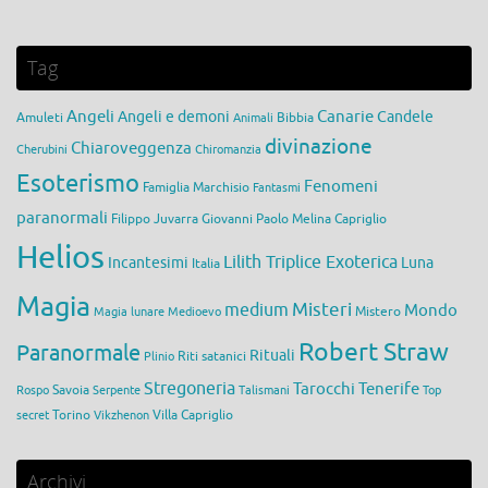
Tag
Angeli
Canarie
Angeli e demoni
Candele
Amuleti
Bibbia
Animali
divinazione
Chiaroveggenza
Cherubini
Chiromanzia
Esoterismo
Fenomeni
Famiglia Marchisio
Fantasmi
paranormali
Filippo Juvarra
Giovanni Paolo Melina Capriglio
Helios
Lilith Triplice Exoterica
Incantesimi
Luna
Italia
Magia
medium
Misteri
Mondo
Mistero
Magia lunare
Medioevo
Robert Straw
Paranormale
Rituali
Riti satanici
Plinio
Stregoneria
Tarocchi
Tenerife
Savoia
Rospo
Serpente
Talismani
Top
Torino
Villa Capriglio
secret
Vikzhenon
Archivi