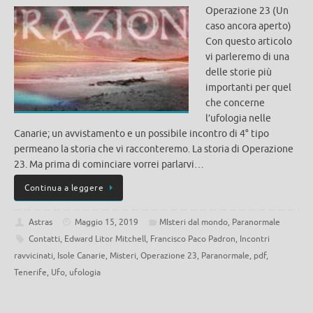
Operazione 23 (Un
caso ancora aperto)
Con questo articolo
vi parleremo di una
delle storie più
importanti per quel
che concerne
l’ufologia nelle
Canarie; un avvistamento e un possibile incontro di 4° tipo
permeano la storia che vi racconteremo. La storia di Operazione
23. Ma prima di cominciare vorrei parlarvi…
Continua a leggere
Astras
Maggio 15, 2019
MIsteri dal mondo
,
Paranormale
Contatti
,
Edward Litor Mitchell
,
Francisco Paco Padron
,
Incontri
ravvicinati
,
Isole Canarie
,
Misteri
,
Operazione 23
,
Paranormale
,
pdf
,
Tenerife
,
Ufo
,
ufologia