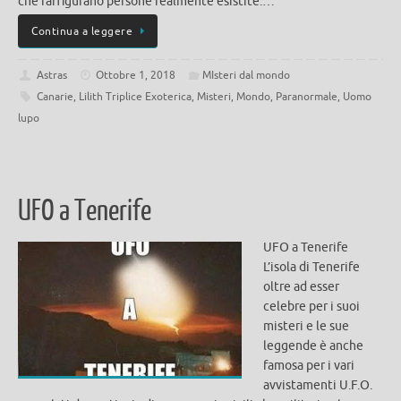
che raffigurano persone realmente esistite.…
Continua a leggere
Astras
Ottobre 1, 2018
MIsteri dal mondo
Canarie
,
Lilith Triplice Exoterica
,
Misteri
,
Mondo
,
Paranormale
,
Uomo
lupo
UFO a Tenerife
UFO a Tenerife
L’isola di Tenerife
oltre ad esser
celebre per i suoi
misteri e le sue
leggende è anche
famosa per i vari
avvistamenti U.F.O.