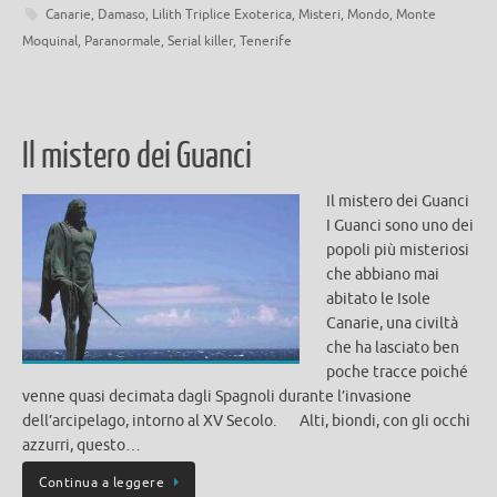
Canarie
,
Damaso
,
Lilith Triplice Exoterica
,
Misteri
,
Mondo
,
Monte
Moquinal
,
Paranormale
,
Serial killer
,
Tenerife
Il mistero dei Guanci
Il mistero dei Guanci
I Guanci sono uno dei
popoli più misteriosi
che abbiano mai
abitato le Isole
Canarie, una civiltà
che ha lasciato ben
poche tracce poiché
venne quasi decimata dagli Spagnoli durante l’invasione
dell’arcipelago, intorno al XV Secolo. Alti, biondi, con gli occhi
azzurri, questo…
Continua a leggere