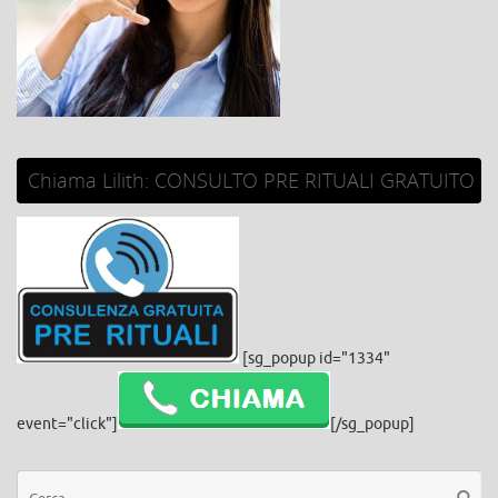
Chiama Lilith: CONSULTO PRE RITUALI GRATUITO
[sg_popup id="1334"
event="click"]
[/sg_popup]
Ce
Cerca