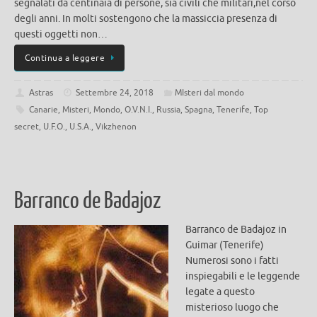
segnalati da centinaia di persone, sia civili che militari,nel corso
degli anni. In molti sostengono che la massiccia presenza di
questi oggetti non…
Continua a leggere
Astras
Settembre 24, 2018
MIsteri dal mondo
Canarie
,
Misteri
,
Mondo
,
O.V.N.I.
,
Russia
,
Spagna
,
Tenerife
,
Top
secret
,
U.F.O.
,
U.S.A.
,
Vikzhenon
Barranco de Badajoz
Barranco de Badajoz in
Guimar (Tenerife)
Numerosi sono i fatti
inspiegabili e le leggende
legate a questo
misterioso luogo che