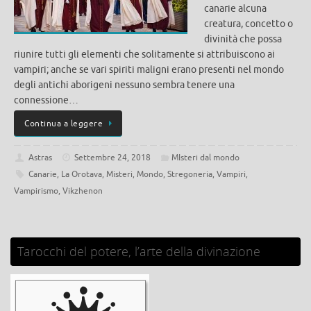
canarie alcuna
creatura, concetto o
divinità che possa
riunire tutti gli elementi che solitamente si attribuiscono ai
vampiri; anche se vari spiriti maligni erano presenti nel mondo
degli antichi aborigeni nessuno sembra tenere una
connessione…
Continua a leggere
Astras
Settembre 24, 2018
MIsteri dal mondo
Canarie
,
La Orotava
,
Misteri
,
Mondo
,
Stregoneria
,
Vampiri
,
Vampirismo
,
Vikzhenon
Tarocchi del potere, l’arte della divinazione