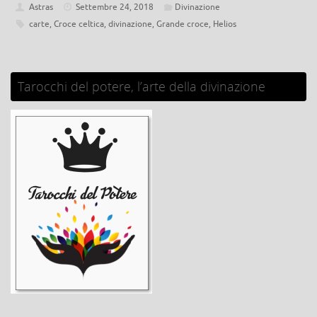
Astras
Settembre 24, 2018
Divinazione
carte
,
Croce celtica
,
divinazione
,
Grande croce
,
Helios
Tarocchi del potere, l’arte della divinazione