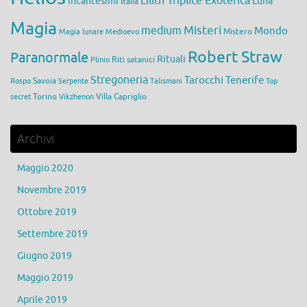
Lilith Triplice Exoterica
Incantesimi
Luna
Italia
Magia
medium
Misteri
Mondo
Mistero
Magia lunare
Medioevo
Robert Straw
Paranormale
Rituali
Riti satanici
Plinio
Stregoneria
Tarocchi
Tenerife
Savoia
Rospo
Serpente
Talismani
Top
Torino
Villa Capriglio
secret
Vikzhenon
Archivi
Maggio 2020
Novembre 2019
Ottobre 2019
Settembre 2019
Giugno 2019
Maggio 2019
Aprile 2019