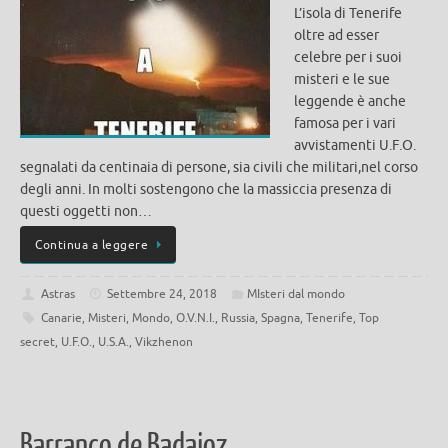
L’isola di Tenerife
oltre ad esser
celebre per i suoi
misteri e le sue
leggende è anche
famosa per i vari
avvistamenti U.F.O.
segnalati da centinaia di persone, sia civili che militari,nel corso
degli anni. In molti sostengono che la massiccia presenza di
questi oggetti non…
Continua a leggere
Astras
Settembre 24, 2018
MIsteri dal mondo
Canarie
,
Misteri
,
Mondo
,
O.V.N.I.
,
Russia
,
Spagna
,
Tenerife
,
Top
secret
,
U.F.O.
,
U.S.A.
,
Vikzhenon
Barranco de Badajoz