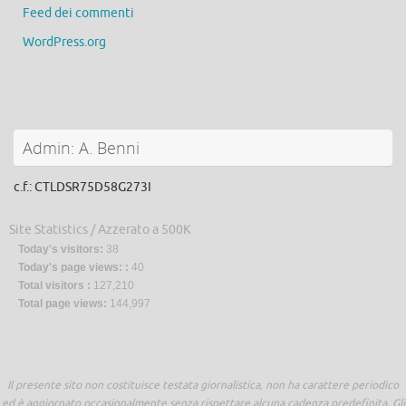
Feed dei commenti
WordPress.org
Admin: A. Benni
c.f.: CTLDSR75D58G273I
Site Statistics / Azzerato a 500K
Today's visitors:
38
Today's page views: :
40
Total visitors :
127,210
Total page views:
144,997
Il presente sito non costituisce testata giornalistica, non ha carattere periodico
ed è aggiornato occasionalmente senza rispettare alcuna cadenza predefinita. Gli