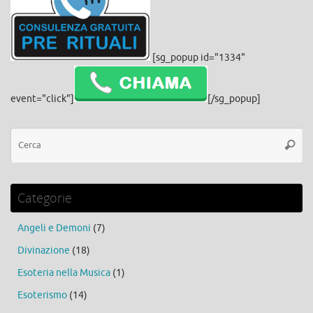
[sg_popup id="1334"
event="click"]
[/sg_popup]
Ce
Cerca
Categorie
Angeli e Demoni
(7)
Divinazione
(18)
Esoteria nella Musica
(1)
Esoterismo
(14)