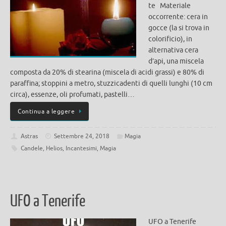
te Materiale
occorrente: cera in
gocce (la si trova in
colorificio), in
alternativa cera
d’api, una miscela
composta da 20% di stearina (miscela di acidi grassi) e 80% di
paraffina; stoppini a metro, stuzzicadenti di quelli lunghi (10 cm
circa), essenze, oli profumati, pastelli…
Continua a leggere
Astras
Settembre 24, 2018
Magia
Candele
,
Helios
,
Incantesimi
,
Magia
UFO a Tenerife
UFO a Tenerife