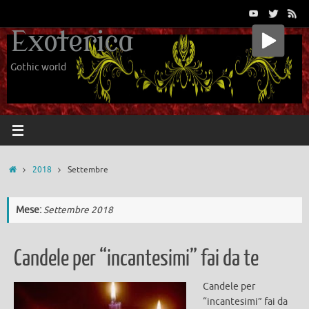
Vai
al
Exoterica
contenuto
Gothic world
Home
2018
Settembre
Mese:
Settembre 2018
Candele per “incantesimi” fai da te
Candele per
“incantesimi” fai da