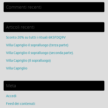
Commenti recenti
Articoli recenti
Sconto 20% su tutti i rituali 6K5FDQ9V
Villa Capriglio il sopralluogo (terza parte)
Villa Capriglio il sopralluogo (seconda parte).
Villa Capriglio (Il sopralluogo)
Villa Capriglio
Meta
Accedi
Feed dei contenuti