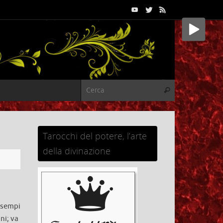
Cerca:
Cerca
Tarocchi del potere, l’arte
della divinazione
esempi
ni; va