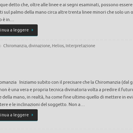
ue detto che, oltre alle linee e ai segni esaminati, possono essere
i sul palmo della mano circa altre trenta linee minori che solo un 
o è in…
inua a leggere
Chiromanzia
,
divinazione
,
Helios
,
Interpretazione
romanzia Iniziamo subito con il precisare che la Chiromanzia (dal 
non è una vera e propria tecnica divinatoria volta a predire il futur
 della mano, in realtà, ha come fine ultimo quello di mettere in ev
ttere e le inclinazioni del soggetto. Non a…
inua a leggere