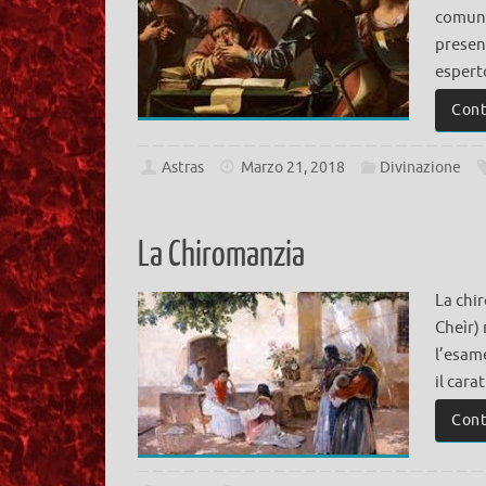
comunq
present
espert
Cont
Astras
Marzo 21, 2018
Divinazione
La Chiromanzia
La chi
Cheìr) 
l’esame
il cara
Cont