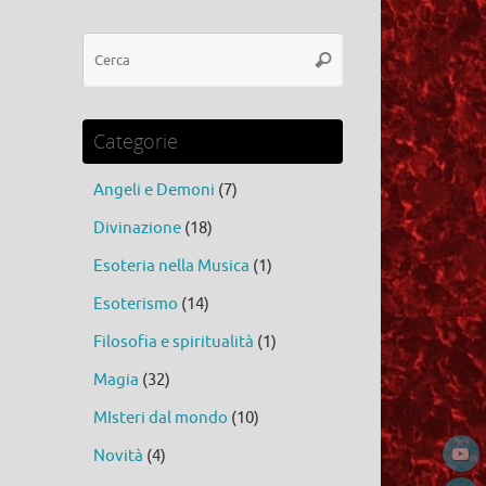
Cerca:
Cerca
Categorie
Angeli e Demoni
(7)
Divinazione
(18)
Esoteria nella Musica
(1)
Esoterismo
(14)
Filosofia e spiritualità
(1)
Magia
(32)
MIsteri dal mondo
(10)
Novità
(4)