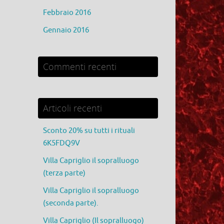
Febbraio 2016
Gennaio 2016
Commenti recenti
Articoli recenti
Sconto 20% su tutti i rituali
6K5FDQ9V
Villa Capriglio il sopralluogo
(terza parte)
Villa Capriglio il sopralluogo
(seconda parte).
Villa Capriglio (Il sopralluogo)