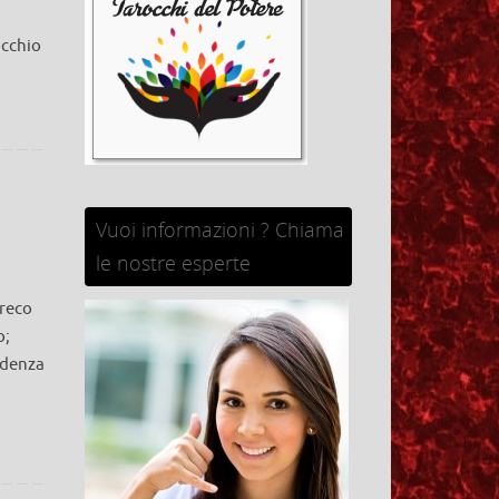
occhio
Vuoi informazioni ? Chiama
le nostre esperte
greco
o;
idenza