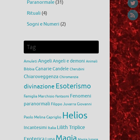
Paranormale
(31)
Rituali
(4)
Sogni e Numeri
(2)
Tag
Angeli
Angeli e demoni
Amuleti
Animali
Canarie
Candele
Bibbia
Cherubini
Chiaroveggenza
Chiromanzia
Esoterismo
divinazione
Fenomeni
Famiglia Marchisio
Fantasmi
paranormali
Filippo Juvarra
Giovanni
Helios
Paolo Melina Capriglio
Lilith Triplice
Incantesimi
Italia
Magia
Exoterica
Luna
Magia lunare