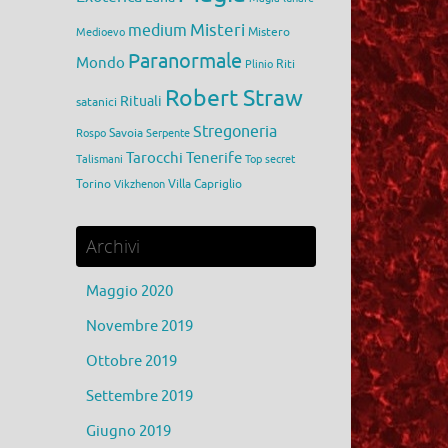
medium
Misteri
Mistero
Medioevo
Paranormale
Mondo
Riti
Plinio
Robert Straw
Rituali
satanici
Stregoneria
Savoia
Rospo
Serpente
Tarocchi
Tenerife
Talismani
Top secret
Torino
Villa Capriglio
Vikzhenon
Archivi
Maggio 2020
Novembre 2019
Ottobre 2019
Settembre 2019
Giugno 2019