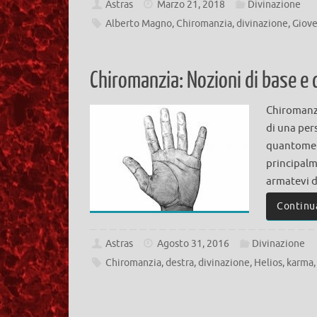
Astras
Marzo 21, 2018
Divinazione
Alberto Magno
,
Chiromanzia
,
divinazione
,
Giov
Chiromanzia: Nozioni di base e 
Chiromanzia
di una per
quantomeno
principalme
armatevi 
Continu
Astras
Agosto 31, 2016
Divinazione
Chiromanzia
,
destra
,
divinazione
,
Helios
,
karma