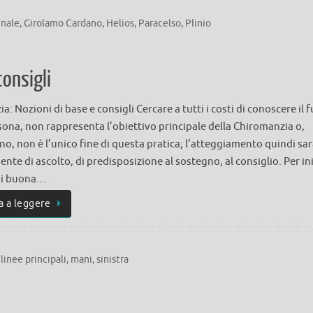
enale
,
Girolamo Cardano
,
Helios
,
Paracelso
,
Plinio
consigli
: Nozioni di base e consigli Cercare a tutti i costi di conoscere il 
sona, non rappresenta l’obiettivo principale della Chiromanzia o,
, non è l’unico fine di questa pratica; l’atteggiamento quindi sa
nte di ascolto, di predisposizione al sostegno, al consiglio. Per in
di buona…
a a leggere
,
linee principali
,
mani
,
sinistra