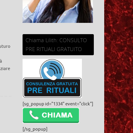
Chiama Lilith: CONSULTO
futuro
PRE RITUALI GRATUITO
rà
iziare
[sg_popup id="1334" event="click"]
[/sg_popup]