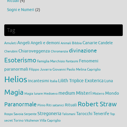
Rituali
(4)
Sogni e Numeri
(2)
Tag
Angeli
Canarie
Angeli e demoni
Candele
Amuleti
Bibbia
Animali
divinazione
Chiaroveggenza
Cherubini
Chiromanzia
Esoterismo
Fenomeni
Famiglia Marchisio
Fantasmi
paranormali
Filippo Juvarra
Giovanni Paolo Melina Capriglio
Helios
Lilith Triplice Exoterica
Incantesimi
Luna
Italia
Magia
medium
Misteri
Mondo
Mistero
Magia lunare
Medioevo
Robert Straw
Paranormale
Rituali
Riti satanici
Plinio
Stregoneria
Tarocchi
Tenerife
Savoia
Rospo
Serpente
Talismani
Top
Torino
Villa Capriglio
secret
Vikzhenon