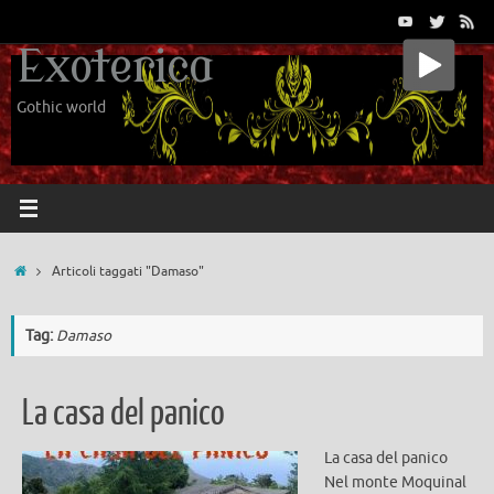
Vai
al
Exoterica
contenuto
Gothic world
Home
Articoli taggati "Damaso"
Tag:
Damaso
La casa del panico
La casa del panico
Nel monte Moquinal