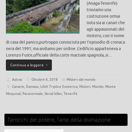
(Anaga-Tenerife)
troviamo una
costruzione ormai
nota sia ai canari che
agli appassionati del
mistero, con il nome
di casa del panico,purtroppo conosciuta per l’episodio di cronaca
nera del 1991; ma andiamo per ordine. L’edificio apparteneva a
Lorenzo Fuste,ufficiale della corte marziale spagnola, si…
Continua a leggere
Astras
Ottobre 6, 2018
MIsteri dal mondo
Canarie
,
Damaso
,
Lilith Triplice Exoterica
,
Misteri
,
Mondo
,
Monte
Moquinal
,
Paranormale
,
Serial killer
,
Tenerife
Tarocchi del potere, l’arte della divinazione