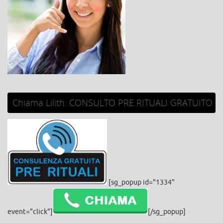
Chiama Lilith: CONSULTO PRE RITUALI GRATUITO
[sg_popup id="1334"
event="click"]
[/sg_popup]