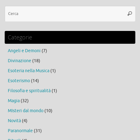
Ce
Cerca
Categorie
Angeli e Demoni
(7)
Divinazione
(18)
Esoteria nella Musica
(1)
Esoterismo
(14)
Filosofia e spiritualità
(1)
Magia
(32)
MIsteri dal mondo
(10)
Novità
(4)
Paranormale
(31)