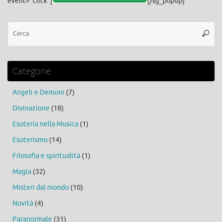
event="click"]
[/sg_popup]
Ce
Cerca
Categorie
Angeli e Demoni
(7)
Divinazione
(18)
Esoteria nella Musica
(1)
Esoterismo
(14)
Filosofia e spiritualità
(1)
Magia
(32)
MIsteri dal mondo
(10)
Novità
(4)
Paranormale
(31)