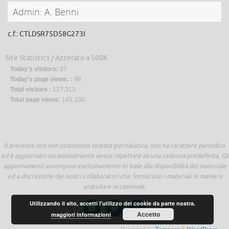
Admin: A. Benni
c.f.: CTLDSR75D58G273I
Site Statistics / Azzerato a 500K
Today's visitors:
97
Today's page views: :
98
Total visitors :
127,312
Total page views:
145,100
Il presente sito non costituisce testata giornalistica, non ha carattere periodico
ed è aggiornato occasionalmente senza rispettare alcuna cadenza predefinita. Gli
aggiornamenti avvengono esclusivamente in base alla disponibilità del materiale
ed a discrezione dei nostri collaboratori che forniscono i materiali in maniera
gratuita e occasionale.
Utilizzando il sito, accetti l'utilizzo dei cookie da parte nostra.
Accetto
maggiori informazioni