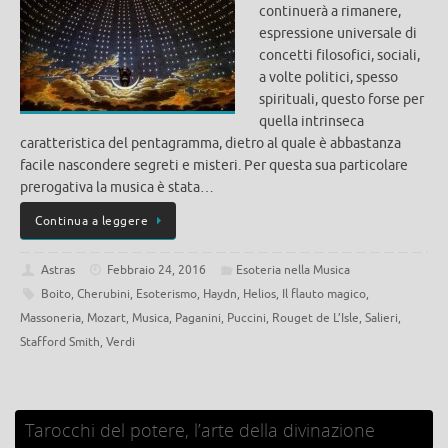
continuerà a rimanere,
espressione universale di
concetti filosofici, sociali,
a volte politici, spesso
spirituali, questo forse per
quella intrinseca
caratteristica del pentagramma, dietro al quale è abbastanza
facile nascondere segreti e misteri. Per questa sua particolare
prerogativa la musica è stata…
Continua a leggere
Astras
Febbraio 24, 2016
Esoteria nella Musica
Boito
,
Cherubini
,
Esoterismo
,
Haydn
,
Helios
,
Il flauto magico
,
Massoneria
,
Mozart
,
Musica
,
Paganini
,
Puccini
,
Rouget de L’Isle
,
Salieri
,
Stafford Smith
,
Verdi
Tarocchi del potere, l’arte della divinazione