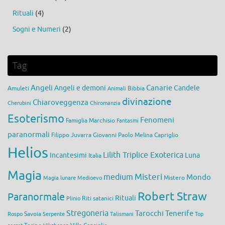
Rituali
(4)
Sogni e Numeri
(2)
Tag
Angeli
Canarie
Angeli e demoni
Candele
Amuleti
Bibbia
Animali
divinazione
Chiaroveggenza
Cherubini
Chiromanzia
Esoterismo
Fenomeni
Famiglia Marchisio
Fantasmi
paranormali
Filippo Juvarra
Giovanni Paolo Melina Capriglio
Helios
Lilith Triplice Exoterica
Incantesimi
Luna
Italia
Magia
medium
Misteri
Mondo
Mistero
Magia lunare
Medioevo
Robert Straw
Paranormale
Rituali
Riti satanici
Plinio
Stregoneria
Tarocchi
Tenerife
Savoia
Rospo
Serpente
Talismani
Top