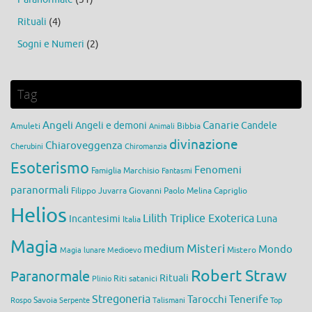
Rituali
(4)
Sogni e Numeri
(2)
Tag
Angeli
Canarie
Angeli e demoni
Candele
Amuleti
Bibbia
Animali
divinazione
Chiaroveggenza
Cherubini
Chiromanzia
Esoterismo
Fenomeni
Famiglia Marchisio
Fantasmi
paranormali
Filippo Juvarra
Giovanni Paolo Melina Capriglio
Helios
Lilith Triplice Exoterica
Incantesimi
Luna
Italia
Magia
medium
Misteri
Mondo
Mistero
Magia lunare
Medioevo
Robert Straw
Paranormale
Rituali
Riti satanici
Plinio
Stregoneria
Tarocchi
Tenerife
Savoia
Rospo
Serpente
Talismani
Top