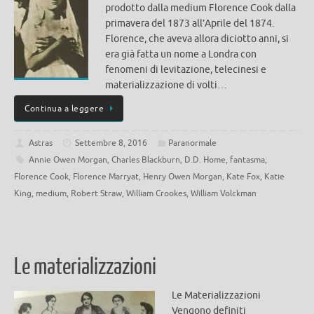
prodotto dalla medium Florence Cook dalla
primavera del 1873 all’Aprile del 1874.
Florence, che aveva allora diciotto anni, si
era già fatta un nome a Londra con
fenomeni di levitazione, telecinesi e
materializzazione di volti…
Continua a leggere
Astras
Settembre 8, 2016
Paranormale
Annie Owen Morgan
,
Charles Blackburn
,
D.D. Home
,
fantasma
,
Florence Cook
,
Florence Marryat
,
Henry Owen Morgan
,
Kate Fox
,
Katie
King
,
medium
,
Robert Straw
,
William Crookes
,
William Volckman
Le materializzazioni
Le Materializzazioni
Vengono definiti