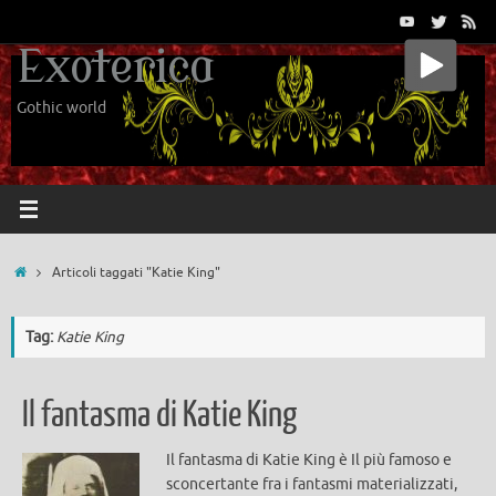
Vai
al
Exoterica
contenuto
Gothic world
Home
Articoli taggati "Katie King"
Tag:
Katie King
Il fantasma di Katie King
Il fantasma di Katie King è Il più famoso e
sconcertante fra i fantasmi materializzati,