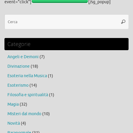
event="click"]
[/sg_popup]
Ce
Cerca
Categorie
Angeli e Demoni
(7)
Divinazione
(18)
Esoteria nella Musica
(1)
Esoterismo
(14)
Filosofia e spiritualità
(1)
Magia
(32)
MIsteri dal mondo
(10)
Novità
(4)
Paranormale
(31)