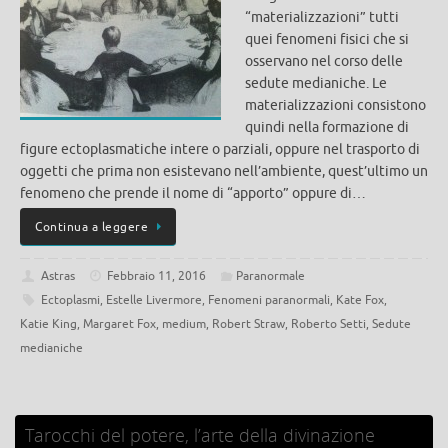
“materializzazioni” tutti
quei fenomeni fisici che si
osservano nel corso delle
sedute medianiche. Le
materializzazioni consistono
quindi nella formazione di
figure ectoplasmatiche intere o parziali, oppure nel trasporto di
oggetti che prima non esistevano nell’ambiente, quest’ultimo un
fenomeno che prende il nome di “apporto” oppure di…
Continua a leggere
Astras
Febbraio 11, 2016
Paranormale
Ectoplasmi
,
Estelle Livermore
,
Fenomeni paranormali
,
Kate Fox
,
Katie King
,
Margaret Fox
,
medium
,
Robert Straw
,
Roberto Setti
,
Sedute
medianiche
Tarocchi del potere, l’arte della divinazione