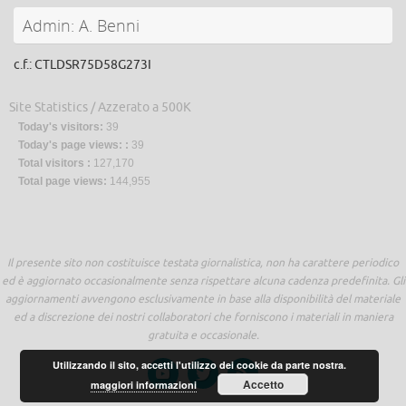
Admin: A. Benni
c.f.: CTLDSR75D58G273I
Site Statistics / Azzerato a 500K
Today's visitors:
39
Today's page views: :
39
Total visitors :
127,170
Total page views:
144,955
Il presente sito non costituisce testata giornalistica, non ha carattere periodico
ed è aggiornato occasionalmente senza rispettare alcuna cadenza predefinita. Gli
aggiornamenti avvengono esclusivamente in base alla disponibilità del materiale
ed a discrezione dei nostri collaboratori che forniscono i materiali in maniera
gratuita e occasionale.
Utilizzando il sito, accetti l'utilizzo dei cookie da parte nostra.
Accetto
maggiori informazioni