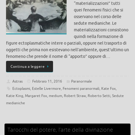
“materializzazioni” tutti
quei fenomeni fisici che si
osservano nel corso delle
sedute medianiche. Le
materializzazioni consistono
quindi nella formazione di
figure ectoplasmatiche intere o parziali, oppure nel trasporto di
oggetti che prima non esistevano nell’ambiente, quest’ultimo un
fenomeno che prende il nome di “apporto” oppure di…
Continua a leggere
Astras
Febbraio 11, 2016
Paranormale
Ectoplasmi
,
Estelle Livermore
,
Fenomeni paranormali
,
Kate Fox
,
Katie King
,
Margaret Fox
,
medium
,
Robert Straw
,
Roberto Setti
,
Sedute
medianiche
Tarocchi del potere, l’arte della divinazione