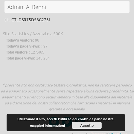
Admin: A. Benni
c.f.: CTLDSR75D58G273I
Site Statistics / Azzerato a 500K
Today's visitors:
96
Today's page views: :
97
Total visitors :
127,465
Total page views:
145,254
Il presente sito non costituisce testata giornalistica, non ha carattere periodico
ed è aggiornato occasionalmente senza rispettare alcuna cadenza predefinita. Gli
aggiornamenti avvengono esclusivamente in base alla disponibilità del materiale
ed a discrezione dei nostri collaboratori che forniscono i materiali in maniera
gratuita e occasionale.
Utilizzando il sito, accetti l'utilizzo dei cookie da parte nostra.
Accetto
maggiori informazioni