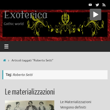
Vai
al
Exoterica
contenuto
Gothic world
Home
Articoli taggati "Roberto Setti"
Tag:
Roberto Setti
Le materializzazioni
Le Materializzazioni
Vengono definiti