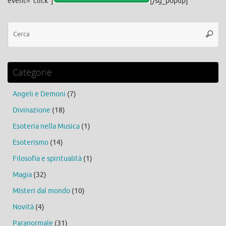
event="click"]
[/sg_popup]
Ce
Cerca
Categorie
Angeli e Demoni
(7)
Divinazione
(18)
Esoteria nella Musica
(1)
Esoterismo
(14)
Filosofia e spiritualità
(1)
Magia
(32)
MIsteri dal mondo
(10)
Novità
(4)
Paranormale
(31)