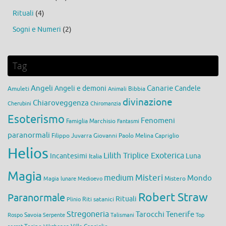
Rituali
(4)
Sogni e Numeri
(2)
Tag
Angeli
Canarie
Angeli e demoni
Candele
Amuleti
Bibbia
Animali
divinazione
Chiaroveggenza
Cherubini
Chiromanzia
Esoterismo
Fenomeni
Famiglia Marchisio
Fantasmi
paranormali
Filippo Juvarra
Giovanni Paolo Melina Capriglio
Helios
Lilith Triplice Exoterica
Incantesimi
Luna
Italia
Magia
medium
Misteri
Mondo
Mistero
Magia lunare
Medioevo
Robert Straw
Paranormale
Rituali
Riti satanici
Plinio
Stregoneria
Tarocchi
Tenerife
Savoia
Rospo
Serpente
Talismani
Top