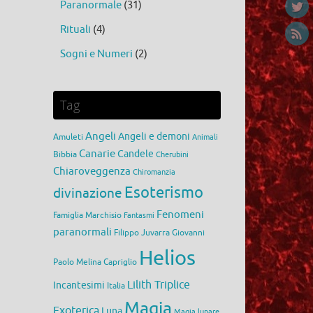
Paranormale
(31)
Rituali
(4)
Sogni e Numeri
(2)
Tag
Angeli
Angeli e demoni
Amuleti
Animali
Canarie
Candele
Bibbia
Cherubini
Chiaroveggenza
Chiromanzia
Esoterismo
divinazione
Fenomeni
Famiglia Marchisio
Fantasmi
paranormali
Filippo Juvarra
Giovanni
Helios
Paolo Melina Capriglio
Lilith Triplice
Incantesimi
Italia
Magia
Exoterica
Luna
Magia lunare