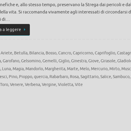
nefiche e, allo stesso tempo, preservano la Strega dai pericoli e da
della vita. Si raccomanda vivamente agli interessati di circondarsi d
i di…
a a leggere
,
Ariete
,
Betulla
,
Bilancia
,
Bosso
,
Cancro
,
Capricorno
,
Caprifoglio
,
Castag
a
,
Garofano
,
Gelsomino
,
Gemelli
,
Giglio
,
Ginestra
,
Giove
,
Girasole
,
Gladiol
à
,
Luna
,
Magia
,
Mandorlo
,
Margherita
,
Marte
,
Melo
,
Mercurio
,
Mirto
,
Musc
esci
,
Pino
,
Pioppo
,
quercia
,
Rabarbaro
,
Rosa
,
Sagittario
,
Salice
,
Sambuco
,
Toro
,
Venere
,
Verbena
,
Vergine
,
Violetta
,
Vite