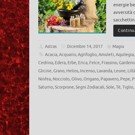
energie be
avversità 
sacchettin
Continu
Astras
Dicembre 14, 2017
Magia
Acacia
,
Acquario
,
Agrifoglio
,
Amuleti
,
Aquilegia
Cedrina
,
Edera
,
Erbe
,
Erica
,
Felce
,
Frassino
,
Gardeni
Glicine
,
Grano
,
Helios
,
Incenso
,
Lavanda
,
Leone
,
Lill
Ninfea
,
Nocciolo
,
Olivo
,
Origano
,
Papavero
,
Pepe
,
P
Saturno
,
Scorpione
,
Segni Zodiacali
,
Sole
,
Tè
,
Tiglio
,