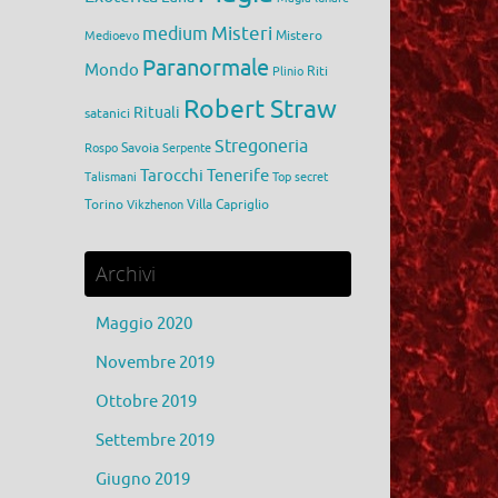
medium
Misteri
Mistero
Medioevo
Paranormale
Mondo
Riti
Plinio
Robert Straw
Rituali
satanici
Stregoneria
Savoia
Rospo
Serpente
Tarocchi
Tenerife
Talismani
Top secret
Torino
Villa Capriglio
Vikzhenon
Archivi
Maggio 2020
Novembre 2019
Ottobre 2019
Settembre 2019
Giugno 2019