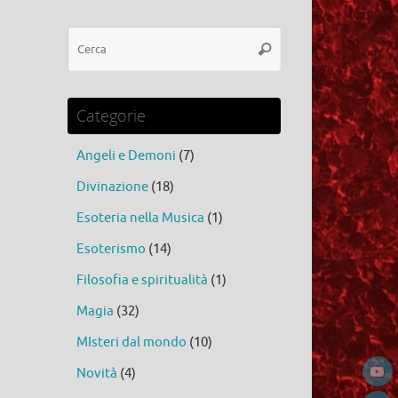
Cerca:
Cerca
Categorie
Angeli e Demoni
(7)
Divinazione
(18)
Esoteria nella Musica
(1)
Esoterismo
(14)
Filosofia e spiritualità
(1)
Magia
(32)
MIsteri dal mondo
(10)
Novità
(4)