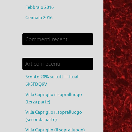
Febbraio 2016
Gennaio 2016
Commenti recenti
Articoli recenti
Sconto 20% su tutti i rituali
6K5FDQ9V
Villa Capriglio il sopralluogo
(terza parte)
Villa Capriglio il sopralluogo
(seconda parte).
Villa Capriglio (Il sopralluogo)