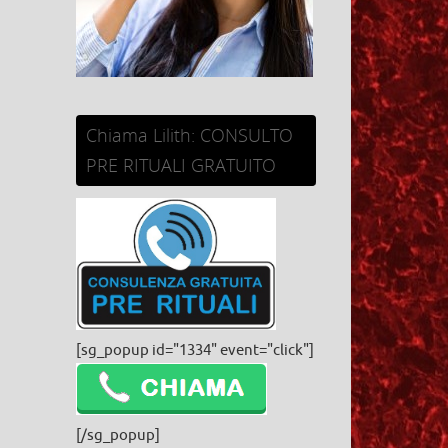
Chiama Lilith: CONSULTO
PRE RITUALI GRATUITO
[sg_popup id="1334" event="click"]
[/sg_popup]