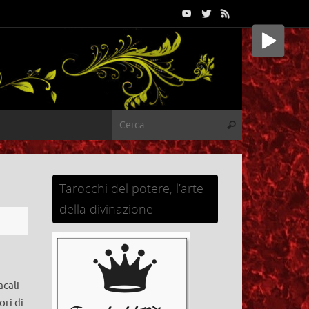
Cerca:
Cerca
Tarocchi del potere, l’arte
della divinazione
acali
ri di