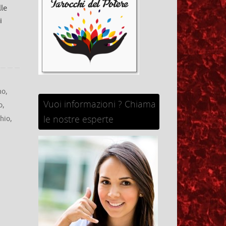
lle
i
no
,
Vuoi informazioni ? Chiama
o
,
le nostre esperte
hio
,