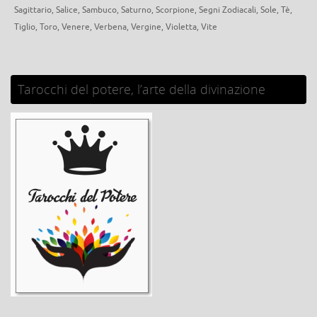
Sagittario
,
Salice
,
Sambuco
,
Saturno
,
Scorpione
,
Segni Zodiacali
,
Sole
,
Tè
,
Tiglio
,
Toro
,
Venere
,
Verbena
,
Vergine
,
Violetta
,
Vite
Tarocchi del potere, l’arte della divinazione