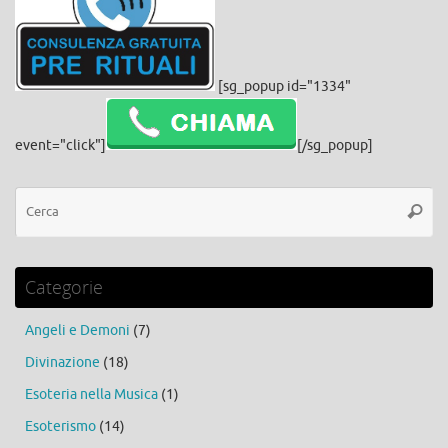
[sg_popup id="1334"
event="click"]
[/sg_popup]
Ce
Cerca
Categorie
Angeli e Demoni
(7)
Divinazione
(18)
Esoteria nella Musica
(1)
Esoterismo
(14)