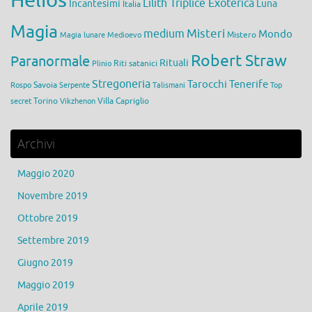
Helios
Lilith Triplice Exoterica
Incantesimi
Luna
Italia
Magia
medium
Misteri
Mondo
Mistero
Magia lunare
Medioevo
Robert Straw
Paranormale
Rituali
Riti satanici
Plinio
Stregoneria
Tarocchi
Tenerife
Savoia
Rospo
Serpente
Talismani
Top
Torino
Villa Capriglio
secret
Vikzhenon
Archivi
Maggio 2020
Novembre 2019
Ottobre 2019
Settembre 2019
Giugno 2019
Maggio 2019
Aprile 2019