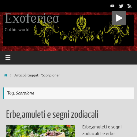
Vai
al
Exoterica
contenuto
Gothic world
Home
Articoli taggati "Scorpione"
Tag:
Scorpione
Erbe,amuleti e segni zodiacali
Erbe,amuleti e segni
zodiacali Le erbe