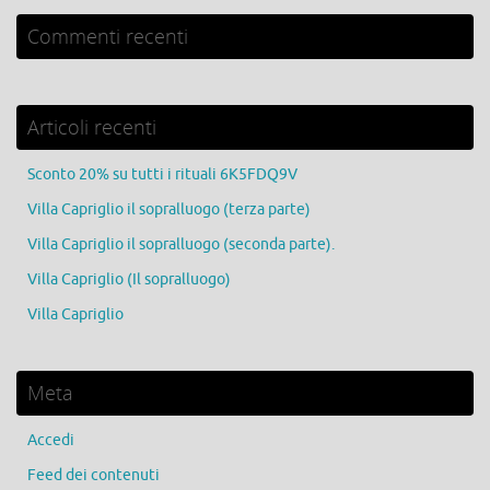
Commenti recenti
Articoli recenti
Sconto 20% su tutti i rituali 6K5FDQ9V
Villa Capriglio il sopralluogo (terza parte)
Villa Capriglio il sopralluogo (seconda parte).
Villa Capriglio (Il sopralluogo)
Villa Capriglio
Meta
Accedi
Feed dei contenuti