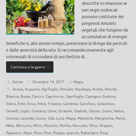
descritte in relazione ai
vari segni zodiacali
possono costituire dei
pregevoli Amuleti
vegetali che fungono da
accumulatori di energie
benefiche e, allo stesso tempo, preservano la Strega dai pericoli
e dalle avversità della vita. Si raccomanda vivamente agli
interessati di circondarsi di sacchettini di…
Continua a leggere
Astras
Dicembre 14, 2017
Magia
Acacia
,
Acquario
,
Agrifoglio
,
Amuleti
,
Aquilegia
,
Ariete
,
Betulla
,
Bilancia
,
Bosso
,
Cancro
,
Capricorno
,
Caprifoglio
,
Castagno
,
Cedrina
,
Edera
,
Erbe
,
Erica
,
Felce
,
Frassino
,
Gardenia
,
Garofano
,
Gelsomino
,
Gemelli
,
Giglio
,
Ginestra
,
Giove
,
Girasole
,
Gladiolo
,
Glicine
,
Grano
,
Helios
,
Incenso
,
Lavanda
,
Leone
,
Lillà
,
Luna
,
Magia
,
Mandorlo
,
Margherita
,
Marte
,
Melo
,
Mercurio
,
Mirto
,
Muschio
,
Ninfea
,
Nocciolo
,
Olivo
,
Origano
,
Papavero
,
Pepe
,
Pesci
,
Pino
,
Pioppo
,
quercia
,
Rabarbaro
,
Rosa
,