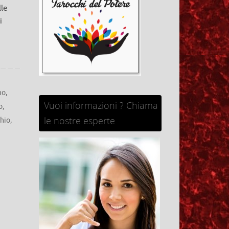
lle
i
no
,
Vuoi informazioni ? Chiama
o
,
le nostre esperte
hio
,