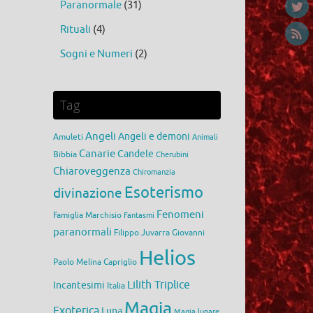
Paranormale
(31)
Rituali
(4)
Sogni e Numeri
(2)
Tag
Angeli
Angeli e demoni
Amuleti
Animali
Canarie
Candele
Bibbia
Cherubini
Chiaroveggenza
Chiromanzia
Esoterismo
divinazione
Fenomeni
Famiglia Marchisio
Fantasmi
paranormali
Filippo Juvarra
Giovanni
Helios
Paolo Melina Capriglio
Lilith Triplice
Incantesimi
Italia
Magia
Exoterica
Luna
Magia lunare