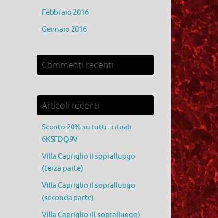
Febbraio 2016
Gennaio 2016
Commenti recenti
Articoli recenti
Sconto 20% su tutti i rituali
6K5FDQ9V
Villa Capriglio il sopralluogo
(terza parte)
Villa Capriglio il sopralluogo
(seconda parte).
Villa Capriglio (Il sopralluogo)