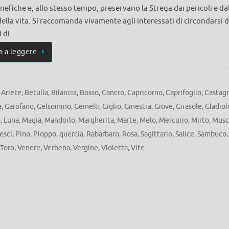
nefiche e, allo stesso tempo, preservano la Strega dai pericoli e da
della vita. Si raccomanda vivamente agli interessati di circondarsi d
i di…
a a leggere
,
Ariete
,
Betulla
,
Bilancia
,
Bosso
,
Cancro
,
Capricorno
,
Caprifoglio
,
Castag
a
,
Garofano
,
Gelsomino
,
Gemelli
,
Giglio
,
Ginestra
,
Giove
,
Girasole
,
Gladiol
à
,
Luna
,
Magia
,
Mandorlo
,
Margherita
,
Marte
,
Melo
,
Mercurio
,
Mirto
,
Musc
esci
,
Pino
,
Pioppo
,
quercia
,
Rabarbaro
,
Rosa
,
Sagittario
,
Salice
,
Sambuco
,
Toro
,
Venere
,
Verbena
,
Vergine
,
Violetta
,
Vite