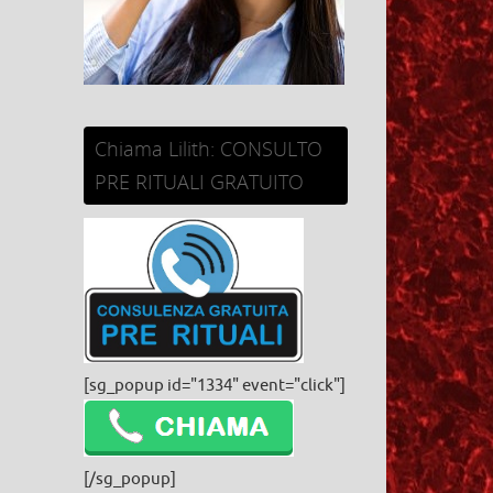
Chiama Lilith: CONSULTO
PRE RITUALI GRATUITO
[sg_popup id="1334" event="click"]
[/sg_popup]