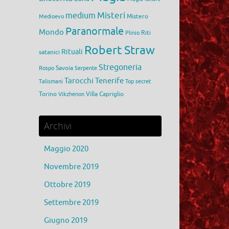
medium
Misteri
Mistero
Medioevo
Paranormale
Mondo
Riti
Plinio
Robert Straw
Rituali
satanici
Stregoneria
Savoia
Rospo
Serpente
Tarocchi
Tenerife
Talismani
Top secret
Torino
Villa Capriglio
Vikzhenon
Archivi
Maggio 2020
Novembre 2019
Ottobre 2019
Settembre 2019
Giugno 2019