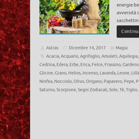
energie be
avversità 
sacchettin
Continu
Astras
Dicembre 14, 2017
Magia
Acacia
,
Acquario
,
Agrifoglio
,
Amuleti
,
Aquilegia
Cedrina
,
Edera
,
Erbe
,
Erica
,
Felce
,
Frassino
,
Gardeni
Glicine
,
Grano
,
Helios
,
Incenso
,
Lavanda
,
Leone
,
Lill
Ninfea
,
Nocciolo
,
Olivo
,
Origano
,
Papavero
,
Pepe
,
P
Saturno
,
Scorpione
,
Segni Zodiacali
,
Sole
,
Tè
,
Tiglio
,