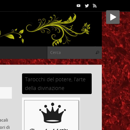
Cerca:
Cerca
Tarocchi del potere, l’arte
della divinazione
acali
ri di