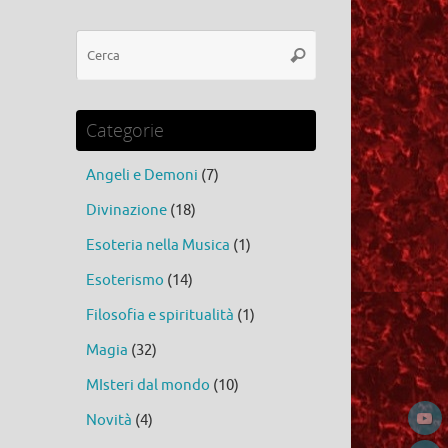
Cerca:
Cerca
Categorie
Angeli e Demoni
(7)
Divinazione
(18)
Esoteria nella Musica
(1)
Esoterismo
(14)
Filosofia e spiritualità
(1)
Magia
(32)
MIsteri dal mondo
(10)
Novità
(4)