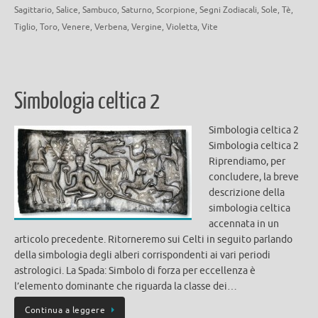
Sagittario
,
Salice
,
Sambuco
,
Saturno
,
Scorpione
,
Segni Zodiacali
,
Sole
,
Tè
,
Tiglio
,
Toro
,
Venere
,
Verbena
,
Vergine
,
Violetta
,
Vite
Simbologia celtica 2
Simbologia celtica 2
Simbologia celtica 2
Riprendiamo, per
concludere, la breve
descrizione della
simbologia celtica
accennata in un
articolo precedente. Ritorneremo sui Celti in seguito parlando
della simbologia degli alberi corrispondenti ai vari periodi
astrologici. La Spada: Simbolo di forza per eccellenza è
l’elemento dominante che riguarda la classe dei…
Continua a leggere