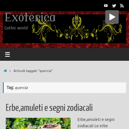
Vai
al
Exoterica
contenuto
Gothic world
Home
Articoli taggati "quercia"
Tag:
quercia
Erbe,amuleti e segni zodiacali
Erbe,amuleti e segni
zodiacali Le erbe