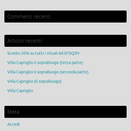
Commenti recenti
Articoli recenti
Sconto 20% su tutti i rituali 6K5FDQ9V
Villa Capriglio il sopralluogo (terza parte)
Villa Capriglio il sopralluogo (seconda parte).
Villa Capriglio (Il sopralluogo)
Villa Capriglio
Meta
Accedi