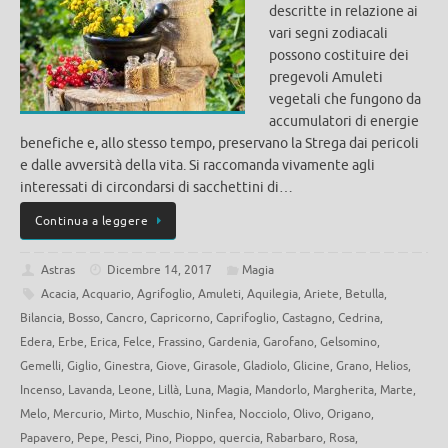
descritte in relazione ai
vari segni zodiacali
possono costituire dei
pregevoli Amuleti
vegetali che fungono da
accumulatori di energie
benefiche e, allo stesso tempo, preservano la Strega dai pericoli
e dalle avversità della vita. Si raccomanda vivamente agli
interessati di circondarsi di sacchettini di…
Continua a leggere
Astras
Dicembre 14, 2017
Magia
Acacia
,
Acquario
,
Agrifoglio
,
Amuleti
,
Aquilegia
,
Ariete
,
Betulla
,
Bilancia
,
Bosso
,
Cancro
,
Capricorno
,
Caprifoglio
,
Castagno
,
Cedrina
,
Edera
,
Erbe
,
Erica
,
Felce
,
Frassino
,
Gardenia
,
Garofano
,
Gelsomino
,
Gemelli
,
Giglio
,
Ginestra
,
Giove
,
Girasole
,
Gladiolo
,
Glicine
,
Grano
,
Helios
,
Incenso
,
Lavanda
,
Leone
,
Lillà
,
Luna
,
Magia
,
Mandorlo
,
Margherita
,
Marte
,
Melo
,
Mercurio
,
Mirto
,
Muschio
,
Ninfea
,
Nocciolo
,
Olivo
,
Origano
,
Papavero
,
Pepe
,
Pesci
,
Pino
,
Pioppo
,
quercia
,
Rabarbaro
,
Rosa
,