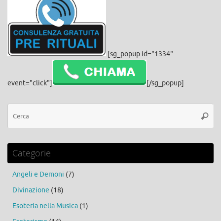
[sg_popup id="1334"
event="click"]
[/sg_popup]
Ce
Cerca
Categorie
Angeli e Demoni
(7)
Divinazione
(18)
Esoteria nella Musica
(1)