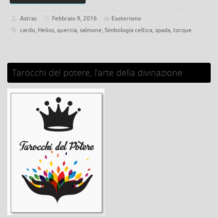
Astras
Febbraio 9, 2016
Esoterismo
cardo
,
Helios
,
quercia
,
salmone
,
Simbologia celtica
,
spada
,
torque
Tarocchi del potere, l’arte della divinazione