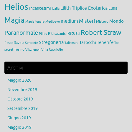
Helios
Lilith Triplice Exoterica
Incantesimi
Luna
Italia
Magia
medium
Misteri
Mondo
Mistero
Magia lunare
Medioevo
Robert Straw
Paranormale
Rituali
Riti satanici
Plinio
Stregoneria
Tarocchi
Tenerife
Savoia
Rospo
Serpente
Talismani
Top
Torino
Villa Capriglio
secret
Vikzhenon
Archivi
Maggio 2020
Novembre 2019
Ottobre 2019
Settembre 2019
Giugno 2019
Maggio 2019